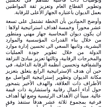
وتوصيات ذات فاعلية تساهم في تحسين
وتطوير القطاع العام وتعزيز ثقة المواطنين
بعمل الديوان باعتباره الجهاز الأعلى للرقابة
.
وأوضح الحمادين بأن الخطة تشتمل على تسعة
عشر محوراً وخمسة اهداف استراتيجية اولاها :
ان يكون ديوان المحاسبة جهاز مهني ومتطور
من خلال بناء القدرات المؤسسية والموارد
البشرية، وثانيها السعي الى تحسين إدارة موارد
الدولة من خلال تطوير جودة العمليات
والمخرجات الرقابية، وثالثها تعزيز مبادئ النزاهة
والشفافية وتحسين أنظمة الرقابة الداخلية، في
حين أن هدف الإستراتيجية الرابع يتعلق بتعزيز
مكانة الديوان وتطوير إستراتيجية التواصل مع
الأطراف ذات العلاقة، والهدف الأخير يتمحور
حول أداء أعمال رقابية واستشارية ذات قيمة
عالية. مبيناً ان الأهداف الرئيسية وضع لها أهداف
فرعية بمجموع ثلاثة عشر هدفاً ستنفذ وفق