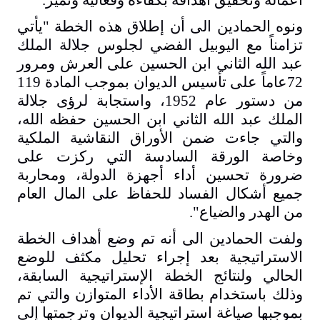
أعماله وتحقيق أهدافه بكفاءة وفعالية وتميز
.
ونوه الحمادين الى أن إطلاق هذه الخطة "يأتي
تزامناً مع اليوبيل الفضي لجلوس جلالة الملك
عبد الله الثاني ابن الحسين على العرش ومرور
72عاماً على تأسيس الديوان بموجب المادة 119
من دستور عام 1952، واستجابة لرؤى جلالة
الملك عبد الله الثاني ابن الحسين حفظه الله،
والتي جاءت ضمن الأوراق النقاشية الملكية
وخاصة الورقة السادسة التي ركزت على
ضرورة تحسين أداء أجهزة الدولة، ومحاربة
جميع أشكال الفساد للحفاظ على المال العام
من الهدر والضياع
".
ولفت الحمادين الى أنه تم وضع أهداف الخطة
الاستراتيجية بعد إجراء تحليل مكثف للوضع
الحالي ولنتائج الخطة الإستراتيجية السابقة،
وذلك باستخدام بطاقة الأداء المتوازن والتي تم
بموجبها صياغة استراتيجية الديوان وترجمتها إلى