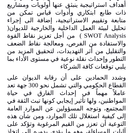
أهداف استراتيجية ينبثق عنها أولويات ومشاريع
ذات طابع ابتكاري وأدوات قياس تمكن من
متابعة وتقييم الاستراتيجية، إضافة الى إجراء
تحليل لبيئة العمل الداخلية والخارجية للديوان
(
SWOT Analysis )
من أجل تعزيز نقاط القوة
والاستفادة من الفرص، ومعالجة نقاط الضعف
والتقليل من أثر التهديدات، لتحقيق المزيد من
التطور وإحداث نقلة نوعية في مستوى الأداء بما
يلبي توقعات كافة الشركاء
وشدد الحمادين على أن رقابة الديوان على
القطاع الحكومي والتي تشمل نحو 300 جهة تعد
عاملاً مهماً في إحداث الفارق في حياة
المواطنين، ولها تأثير إيجابي كونها تبث الثقة في
المجتمع، وتوجه المسؤولين عن الموارد العامة
إلى كيفية استغلال تلك الموارد، ومن شأن هذه
التوعية أن تعزز من القيم المرغوبة وتؤكد على
آليات المساءلة، وهو ما يؤدي بدوره إلى اتخاذ