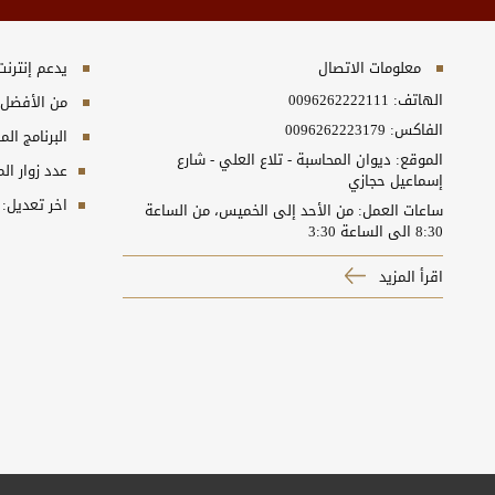
معلومات الاتصال
يدعم إنترنت إكسبلورر 10+, ج
الهاتف:
0096262222111
من الأفضل مش
الفاكس:
0096262223179
البرنامج المطلوب
الموقع: ديوان المحاسبة - تلاع العلي - شارع
عدد زوار ال
إسماعيل حجازي
اخر تعديل:
ساعات العمل: من الأحد إلى الخميس، من الساعة
8:30 الى الساعة 3:30
اقرأ المزيد