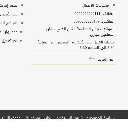
معلومات الاتصال
يدعم إنترنت إكسبلورر 10+, ج
الهاتف:
0096262222111
من الأفضل مش
الفاكس:
0096262223179
البرنامج المطلوب
الموقع: ديوان المحاسبة - تلاع العلي - شارع
عدد زوار ال
إسماعيل حجازي
اخر تعديل:
ساعات العمل: من الأحد إلى الخميس، من الساعة
8:30 الى الساعة 3:30
اقرأ المزيد
سياسة الخصوصية
شروط الاستخدام
إخلاء المسؤولية
حقوق النشر
جميع الحقوق محفوظة © 2026 ديوان المحاسبة