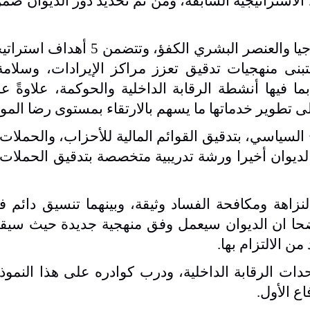
الاستراتيجية السابقة، ومن ثم تحديد دور الديوان ض
وأشار إلى أن الخطة تستند الى توظيف التكنولوجيا والعنصر البشري ا
بة يتبنى منهجيات تدقيق تعزز مراكز الإيرادات، وسلامة
ما فيها أنشطة الرقابة الداخلية والحوكمة، علاوةً ع
طوير خدماتها ما يسهم بالارتقاء بمستوى رضا المو
لسياسي، بتدقيق القوائم المالية للأحزاب، والحملات ا
 الديوان أخيرا ورشة تدريبية متخصصة بتدقيق الحملات ا
لنزاهة ومكافحة الفساد وثيقة، وبينهما تنسيق دائم
ضحا ان الديوان سيعمل وفق منهجية جديدة حيث سيقو
ن الالتزام بها
.
دات الرقابة الداخلية، ودرب كوادره على هذا النموذج
ع الأول
.