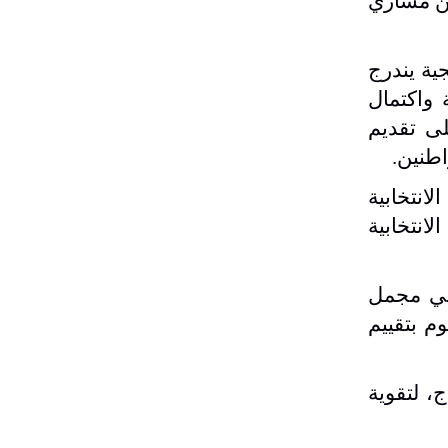
من مساري
لكفؤ، وتتضمن 5 أهداف استراتيجية يندرج
 واكتمال
لى تقديم
اطنين
.
لانتخابية
لانتخابية
 في مجمل
م بتقييم
، لتقوية