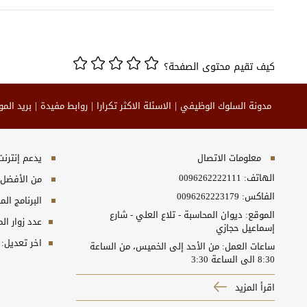
كيف تقيم محتوى الصفحة؟
مدونة السلوك الوظيفي
الاسئلة الاكثر تكرارا
روابط مفيدة
بريد الم
معلومات الاتصال
يدعم إنترنت إكسبلورر 10+, ج
الهاتف:
0096262222111
من الأفضل مش
الفاكس:
0096262223179
البرنامج المطلوب
الموقع: ديوان المحاسبة - تلاع العلي - شارع
عدد زوار ال
إسماعيل حجازي
اخر تعديل:
ساعات العمل: من الأحد إلى الخميس، من الساعة
8:30 الى الساعة 3:30
اقرأ المزيد