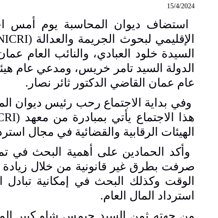
15/4/2024
استضاف ديوان المحاسبة يوم أمس اجتما
الإقليمي لبحوث الجريمة والعدالة (
NICRI
السيدة خلود العبادي، والنائب العام عما
الدولة السيد تامر خريس، ومدعي عام هيئة
عام عمان القاضي الدكتور ثائر نصار.
وفي بداية الاجتماع رحب رئيس ديوان المح
هذا الاجتماع يأتي بمبادرة من معهد (
CRI
الهيئات الرقابية والقضائية في مجال استرد
وأكد الحمادين على أهمية البحث في تمكي
صرفت بطرق غير قانونية من خلال زيادة ال
الوقت وكذلك البحث في إمكانية تبادل 
استرداد المال العام.
من جهته ثمن السيد جيمس شاو كبير المس