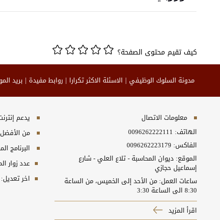
كيف تقيم محتوى الصفحة؟
مدونة السلوك الوظيفي
الاسئلة الاكثر تكرارا
روابط مفيدة
بريد الم
معلومات الاتصال
يدعم إنترنت إكسبلورر 10+, ج
الهاتف:
0096262222111
من الأفضل مش
الفاكس:
0096262223179
البرنامج المطلوب
الموقع: ديوان المحاسبة - تلاع العلي - شارع
عدد زوار ال
إسماعيل حجازي
اخر تعديل:
ساعات العمل: من الأحد إلى الخميس، من الساعة
8:30 الى الساعة 3:30
اقرأ المزيد