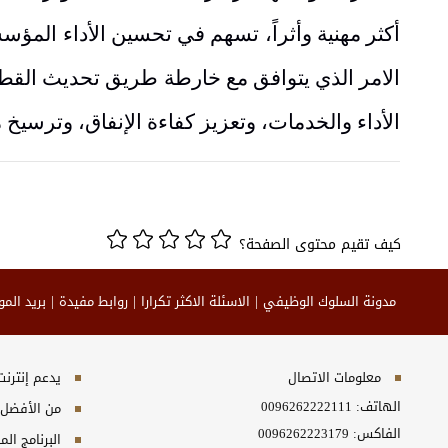
أكثر مهنية وأثراً، تسهم في تحسين الأداء المؤسس
الامر الذي يتوافق مع خارطة طريق تحديث القطاع
الأداء والخدمات، وتعزيز كفاءة الإنفاق، وترسيخ 
كيف تقيم محتوى الصفحة؟
مدونة السلوك الوظيفي
الاسئلة الاكثر تكرارا
روابط مفيدة
بريد الم
معلومات الاتصال
يدعم إنترنت إكسبلورر 10+, ج
الهاتف:
0096262222111
من الأفضل مش
الفاكس:
0096262223179
البرنامج المطلوب