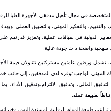
 المتخصصة في مجال تأهيل مدققي الأجهزة العليا للرقاب
، والتقييم، والتفكير المهني، والتطبيق العملي. ويهدف
عايير الدولية في سياقات عملية، وتعزيز قدرتهم عل
 منهجية واضحة ذات جودة عالية
.
تشمل ورقتين عامتين مشتركتين تتناولان قيمة الأجهز
لوك المهني الواجب توفره لدى المدققين، إلى جانب خ
التدقيق المالي،
و
تدقيق الالتزام،وتدقيق الأداء، بما
باطاً بطبيعة عمله
.
راعي طبيعة المهام الرقابية المسندة إليهم، وخبراتهم 