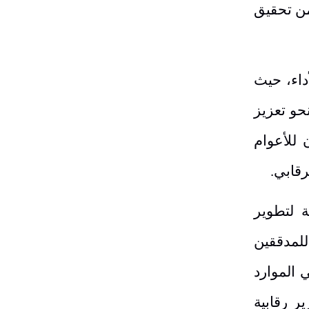
من تحقيق
داء، حيث
سياً نحو تعزيز
 للأعوام
ة لتطوير
للمدققين
 الموارد
ر رقابية