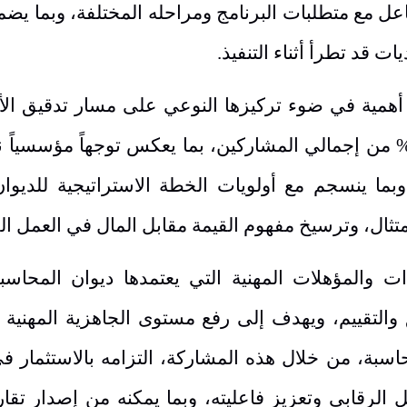
عل مع متطلبات البرنامج ومراحله المختلفة، وبما يض
 قد تطرأ أثناء التنفيذ.
أهمية في ضوء تركيزها النوعي على مسار تدقيق الأ
كل المشاركون في هذا المسار ما نسبته 65% من إجمالي المشاركين، بما يعكس توجهاً مؤس
بما ينسجم مع أولويات الخطة الاستراتيجية للديوان
والمؤهلات المهنية التي يعتمدها ديوان المحاسب
والتقييم، ويهدف إلى رفع مستوى الجاهزية المهنية 
اسبة، من خلال هذه المشاركة، التزامه بالاستثمار في
 الرقابي وتعزيز فاعليته، وبما يمكنه من إصدار تقاري