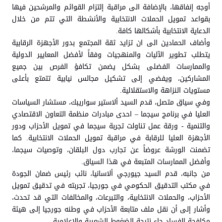
أوجه إنفاقها، بالإضافة الى مراقبة إلتزام القوائم والمرشحين فيها
بقواعد تمويل الحملات الانتخابية والأنشطة التي تتم من خلال
الدعاية الانتخابية بأشكالها كافة.
وأضاف الحمادين الى ان تزايد ثقة المجتمع بدور الأجهزة الرقابية
يتطلب تطوير الآليات والمنهجيات وفقاً لأفضل المعايير الدولية
والممارسات الفضلى بشكل يضمن تكافؤ الفرص بين جميع
المشاركين، ويفضي إلى تشكيل مجالس نيابية تتمتع بأعلى
مستويات النزاهة والاستقلالية.
وفي سياق متصل، قدم السيد ألاستير سواريبك، مستشار السياسات
العليا في برنامج سيجما – احدى مبادرات منظمة التعاون الاقتصادي
والتنمية - ورقة عمل تناولت تجربة سيجما في تمويل الأحزاب ودور
الأجهزة العليا للرقابة في مراقبة تمويل الحملات الانتخابية. كما
تضمنت الورشة عروضاً عن تجارب دول البلقان، وتوصيات سيجما،
وأفضل الممارسات المتبعة في هذا السياق.
من جانبه، قدم السيد جيورجي ألاسانيا، نائب رئيس ضمان الجودة
في مكتب التدقيق الحكومي في جورجيا، تجربته في تدقيق تمويل
الأحزاب، والحملات الانتخابية، والتبرعات، والمخالفات التي قد تحدث،
وأشار إلى أن نقل ملف متابعة الأحزاب في وطنه جورجيا إلى هيئة
مكافحة الفساد جاء نتيجة الضغوط الشعبية والإعلامية.