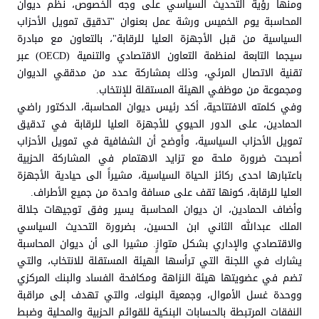
ومنها رؤية التحديث السياسي على وجه الخصوص، نظم ديوان
المحاسبة يوم الخميس ورشة عمل بعنوان "تدقيق تمويل الأحزاب
السياسية من قبل الأجهزة العليا للرقابة"، بالتعاون مع مبادرة
سيجما التابعة لمنظمة التعاون الاقتصادي والتنمية (OECD) عبر
تقنية الاتصال المرئي، وذلك بمشاركة عدد من مدققي الديوان
ومجموعة من موظفي الهيئة المستقلة للإنتخاب.
وفي كلمته الافتتاحية، أكد رئيس ديوان المحاسبة، الدكتور راضي
الحمادين، على الدور الحيوي للأجهزة العليا للرقابة في تدقيق
تمويل الأحزاب السياسية، وأوضح أن الشفافية في تمويل الأحزاب
أصبحت ضرورة ملحة مع تزايد الاهتمام في المشاركة الحزبية
باعتبارها احدى ركائز الحياة السياسية، مشيراً الى حيادية الأجهزة
العليا للرقابة، كونها تقف على مسافة واحدة من جميع الأطراف.
وأضاف الحمادين، ان ديوان المحاسبة يسير وفق توجيهات جلالة
الملك عبدالله الثاني ابن الحسين، بضرورة التحديث السياسي
والاقتصادي والإداري بشكل متوازٍ. مشيرا الى أن ديوان المحاسبة
يشارك في اللجنة التي ترأسها الهيئة المستقلة للانتخاب، والتي
تضم في عضويتها هيئة النزاهة ومكافحة الفساد والبنك المركزي
ووحدة غسل الأموال، وجمعية البنوك، والتي تهدف إلى مراقبة
النفقات المرتبطة بالحسابات البنكية للقوائم الحزبية والمحلية وضبط