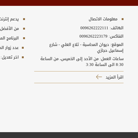
معلومات الاتصال
يدعم إنترنت إكسبلورر 10+, ج
الهاتف:
0096262222111
من الأفضل مش
الفاكس:
0096262223179
البرنامج المطلوب
الموقع: ديوان المحاسبة - تلاع العلي - شارع
عدد زوار ال
إسماعيل حجازي
اخر تعديل:
ساعات العمل: من الأحد إلى الخميس، من الساعة
8:30 الى الساعة 3:30
اقرأ المزيد