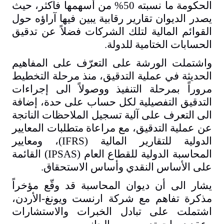
الحكومة ما نسبته 50% من أسهمها فأكثر، حيث
يصدر الديوان تقارير رقابية يبين فيها آراؤه حول
القوائم المالية لتلك الشركات فضلاً عن تدقيق
الحسابات الختامية للدولة.
واشتملت الورشة على التعرّف على المفاهيم
الحديثة في عملية التدقيق، منذ مرحلة التخطيط
مروراً بمرحلة التنفيذ ووصولاً الى إجراءات
التدقيق التفصيلية لكل حساب على حدة، إضافة
الى التعرف على آلية تسجيل الملاحظات الناتجة
عن عملية التدقيق، مع مراعاة متطلبات المعايير
الدولية للتقارير المالية (
IFRS
)، ومعايير
المحاسبة الدولية للقطاع العام (
IPSAS
) القائمة
على الأساس النقدي وأساس الاستحقاق.
يشار الى أن ديوان المحاسبة قد وقّع مؤخراً
مذكرة تفاهم مع شركة ارنست ويونغ-الأردن،
اشتملت على تبادل الخبرات والاستشارات